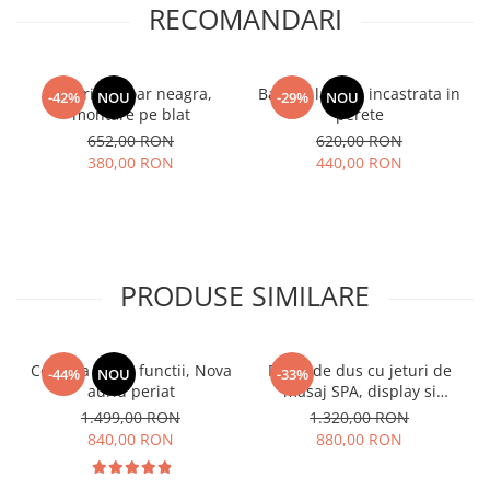
RECOMANDARI
Baterie lavoar neagra,
Baterie lavoar, incastrata in
-42%
NOU
-29%
NOU
montare pe blat
perete
652,00 RON
620,00 RON
380,00 RON
440,00 RON
PRODUSE SIMILARE
Coloana dus 4 functii, Nova
Panel de dus cu jeturi de
-44%
NOU
-33%
auriu periat
masaj SPA, display si
lumina led
1.499,00 RON
1.320,00 RON
840,00 RON
880,00 RON