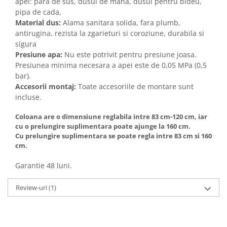
apei: para de sus, dusul de mana, dusul pentru bideu,
pipa de cada,
Material dus:
Alama sanitara solida, fara plumb,
antirugina, rezista la zgarieturi si coroziune, durabila si
sigura
Presiune apa:
Nu este potrivit pentru presiune joasa.
Presiunea minima necesara a apei este de 0,05 MPa (0,5
bar).
Accesorii montaj:
Toate accesoriile de montare sunt
incluse.
Coloana are o dimensiune reglabila intre 83 cm-120 cm, iar
cu o prelungire suplimentara poate ajunge la 160 cm.
Cu prelungire suplimentara se poate regla intre 83 cm si 160
cm.
Garantie 48 luni.
Review-uri
(1)