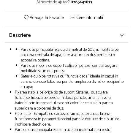
Ai nevoie de ajutor?
0765441677
Adauga la Favorite
Cere informatii
Descriere
Para dus principala fixa cu diametrul de 20 cm, montata pe
coloana centrala de apa, care asigura un dus perfect si o
acoperire optima;
Para dus mobila cu suport culisabil pe axul central asigura
mobilitate si un dus precis;
Baterie cu pipa rotativa cu "functie cada" ideala in cazul in
care se doreste folosirea pentru umplerea divrselor recipiente
cu apa;
Fixarea stabila pe orice tip de suport. Sistemul dus cu trei
functii se fixeaza pe perete in doua puncte, unul la nivelul
bateriei prin intermediul excentricelor iar celalalt in partea
superioara a coloanei de dus;
Fiabilitate - Echipata cu cartus ceramic, bateria dus bronz
functioneaza in parametrii optimi pana la 600.000 de cibluri de
inchidere deschidere;
Para de dus principala este din acelasi material ca si restul