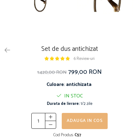
Set de dus antichizat
6 Review-uri
799,00 RON
1.420,00 RON
Culoare
:
antichizata
IN STOC
Durata de livrare:
1/2 zile
ADAUGA IN COS
Cod Produs:
C57