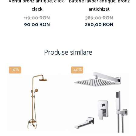
Ventil bronz antique, click-
Baterie lavoar antique, bronz
B
clack
antichizat
119,00 RON
389,00 RON
90,00 RON
260,00 RON
Produse similare
-37%
-40%