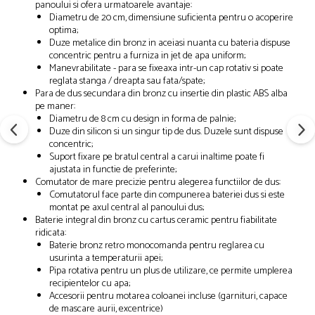
panoului si ofera urmatoarele avantaje:
Diametru de 20 cm, dimensiune suficienta pentru o acoperire
optima;
Duze metalice din bronz in aceiasi nuanta cu bateria dispuse
concentric pentru a furniza in jet de apa uniform;
Manevrabilitate - para se fixeaxa intr-un cap rotativ si poate
reglata stanga / dreapta sau fata/spate;
Para de dus secundara din bronz cu insertie din plastic ABS alba
pe maner:
Diametru de 8 cm cu design in forma de palnie;
Duze din silicon si un singur tip de dus. Duzele sunt dispuse
concentric;
Suport fixare pe bratul central a carui inaltime poate fi
ajustata in functie de preferinte;
Comutator de mare precizie pentru alegerea functiilor de dus:
Comutatorul face parte din compunerea bateriei dus si este
montat pe axul central al panoului dus;
Baterie integral din bronz cu cartus ceramic pentru fiabilitate
ridicata:
Baterie bronz retro monocomanda pentru reglarea cu
usurinta a temperaturii apei;
Pipa rotativa pentru un plus de utilizare, ce permite umplerea
recipientelor cu apa;
Accesorii pentru motarea coloanei incluse (garnituri, capace
de mascare aurii, excentrice)