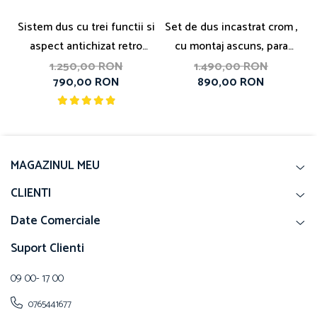
Sistem dus cu trei functii si
Set de dus incastrat crom ,
aspect antichizat retro
cu montaj ascuns, para
Como
patrata 30 cm, 3 functii
1.250,00 RON
1.490,00 RON
790,00 RON
890,00 RON
MAGAZINUL MEU
CLIENTI
Date Comerciale
Suport Clienti
09 00- 17 00
0765441677