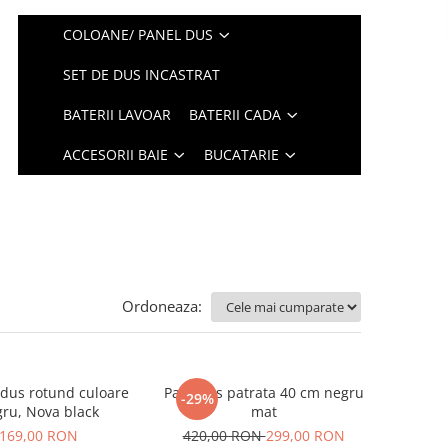
COLOANE/ PANEL DUS
SET DE DUS INCASTRAT
BATERII LAVOAR
BATERII CADA
ACCESORII BAIE
BUCATARIE
Ordoneaza:
dus rotund culoare
Para dus patrata 40 cm negru
-29%
ru, Nova black
mat
169,00 RON
420,00 RON
299,00 RON