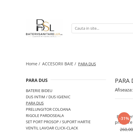
COLOANE/ PANEL DUS
BATERII CADA
ACCESORII BAIE
BUCATARIE
PANELURI DUS
BATERII PODEA
BATERIE BIDEU
Baterii Bucatarie
COLOANE DUS
BATERIE CADA / ROBINET CADA
DUS INTIM / DUS IGIENIC
Chiuvete bucatarie
PARA DUS
PRELUNGITOR COLOANA
Home /
ACCESORII BAIE /
PARA DUS
RIGOLE PARDOSEALA
SET PORT PROSOP / SUPORT
PARA 
PARA DUS
HARTIE
Afiseaza:
BATERIE BIDEU
VENTIL LAVOAR CLICK-CLACK
DUS INTIM / DUS IGIENIC
PARA DUS
PRELUNGITOR COLOANA
RIGOLE PARDOSEALA
Brat pe
-31%
SET PORT PROSOP / SUPORT HARTIE
prindere
VENTIL LAVOAR CLICK-CLACK
260,0