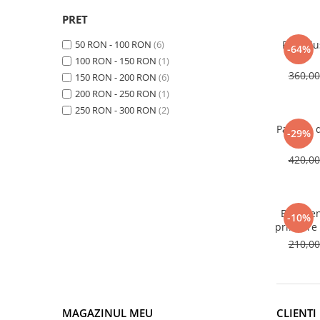
PRET
50 RON - 100 RON
(6)
Para du
-64%
100 RON - 150 RON
(1)
360,0
150 RON - 200 RON
(6)
200 RON - 250 RON
(1)
250 RON - 300 RON
(2)
Para de 
-29%
420,0
Brat pe
-10%
prindere 
210,0
MAGAZINUL MEU
CLIENTI