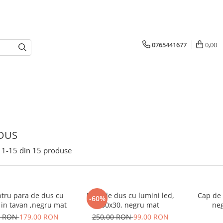
0765441677
0,00
DUS
1-
15
din
15
produse
ntru para de dus cu
Para de dus cu lumini led,
Cap de 
-60%
 in tavan ,negru mat
30x30, negru mat
neg
0 RON
179,00 RON
250,00 RON
99,00 RON