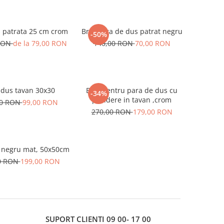
 patrata 25 cm crom
Brat para de dus patrat negru
-50%
 RON
de la 79,00 RON
140,00 RON
70,00 RON
 dus tavan 30x30
Brat pentru para de dus cu
-34%
prindere in tavan ,crom
00 RON
99,00 RON
270,00 RON
179,00 RON
 negru mat, 50x50cm
0 RON
199,00 RON
SUPORT CLIENTI
09 00- 17 00