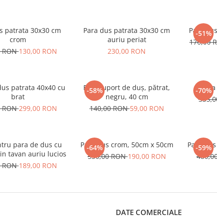
s patrata 30x30 cm
Para dus patrata 30x30 cm
Para dus
-51%
crom
auriu periat
170,00
0 RON
130,00 RON
230,00 RON
dus patrata 40x40 cu
Braț suport de duș, pătrat,
Para
-58%
-70%
brat
negru, 40 cm
335,
0 RON
299,00 RON
140,00 RON
59,00 RON
ntru para de dus cu
Para dus crom, 50cm x 50cm
Para dus
-64%
-59%
in tavan auriu lucios
530,00 RON
190,00 RON
480,0
0 RON
189,00 RON
DATE COMERCIALE