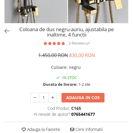
Coloana de dus negru-auriu, ajustabila pe
inaltime, 4 functii
2 Review-uri
1.450,00 RON
830,00 RON
Culoare
:
negru
IN STOC
Durata de livrare:
1-2 zile
ADAUGA IN COS
Cod Produs:
C165
Ai nevoie de ajutor?
0765441677
Adauga la Favorite
Cere informatii