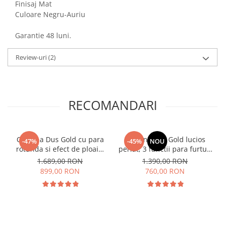
Finisaj Mat
Culoare Negru-Auriu
Garantie 48 luni.
Review-uri
(2)
RECOMANDARI
Coloana Dus Gold cu para
Coloana dus Gold lucios
-47%
-45%
NOU
rotunda si efect de ploaie,
periat, 3 functii para furtun
para ajustabila pe inaltime
dus
1.689,00 RON
1.390,00 RON
899,00 RON
760,00 RON