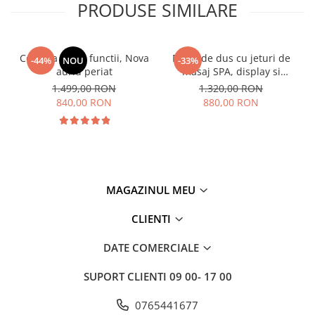
PRODUSE SIMILARE
Coloana dus 4 functii, Nova
Panel de dus cu jeturi de
-44%
NOU
-33%
auriu periat
masaj SPA, display si
lumina led
1.499,00 RON
1.320,00 RON
840,00 RON
880,00 RON
MAGAZINUL MEU
CLIENTI
DATE COMERCIALE
SUPORT CLIENTI
09 00- 17 00
0765441677