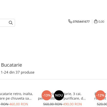
0765441677
0,00
i Bucatarie
1-
24
din
37
produse
catarie retro, inalta,
Baterie bucatarie, 3 cai,
Baterie
-13%
NOU
-12%
are pe chiuveta sau
pentru filtru de purificare, dus
robinet
blat
extractibil, auriu periat
potab
0 RON
460,00 RON
560,00 RON
490,00 RON
520,0