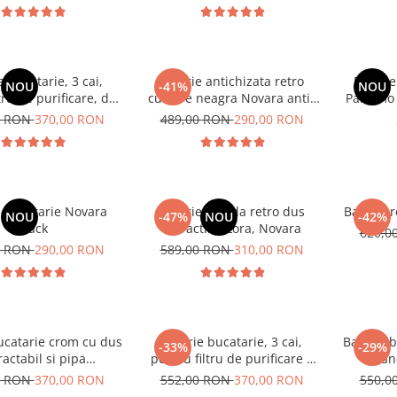
e bucatarie, 3 cai,
Baterie antichizata retro
Baterie
NOU
-41%
NOU
tru de purificare, dus
culoare neagra Novara antic
Palermo 
ctibil, negru mat
chiuveta bucatarie
pip
0 RON
370,00 RON
489,00 RON
290,00 RON
e bucatarie Novara
Baterie lebada retro dus
Baterie r
NOU
-47%
NOU
-42%
Black
extractibil Lora, Novara
620,0
0 RON
290,00 RON
589,00 RON
310,00 RON
ucatarie crom cu dus
Baterie bucatarie, 3 cai,
Baterie 
-33%
-29%
ractabil si pipa
pentru filtru de purificare a
mane
uplimentara.
apei
0 RON
370,00 RON
552,00 RON
370,00 RON
550,0