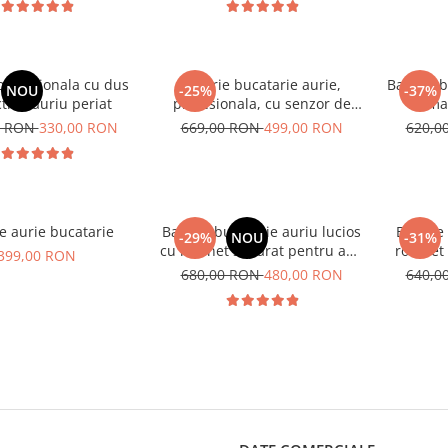
profesionala cu dus
Baterie bucatarie aurie,
Baterie b
NOU
-25%
-37%
tibil auriu periat
profesionala, cu senzor de
cu ma
pornire la atingere,cu dus
0 RON
330,00 RON
669,00 RON
499,00 RON
620,0
extractibil si pipa flexibila, 2
functii de curgere a apei, cu
touch control
e aurie bucatarie
Baterie bucatarie auriu lucios
Baterie
-29%
NOU
-31%
cu robinet separat pentru apa
robinet
399,00 RON
potabila
potab
680,00 RON
480,00 RON
640,0