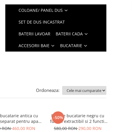
COLOANE/ PANEL DUS
SET DE DUS INCASTRAT
BATERII LAVOAR
BATERII CADA
ACCESORII BAIE
BUCATARIE
Ordoneaza:
 bucatarie antica cu
Baterie bucatarie negru cu
-50%
 separat pentru apa
furtun extractibil si 2 functii
ila, Nova antique
de curgere
0 RON
460,00 RON
580,00 RON
290,00 RON