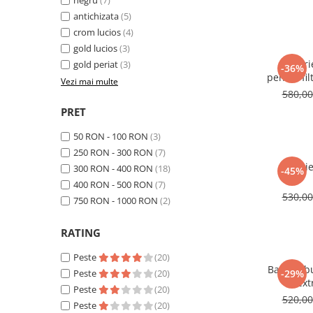
negru
(7)
antichizata
(5)
crom lucios
(4)
gold lucios
(3)
Bateri
gold periat
(3)
-36%
pentru fil
Vezi mai multe
extra
580,0
PRET
50 RON - 100 RON
(3)
250 RON - 300 RON
(7)
Bateri
300 RON - 400 RON
(18)
-45%
400 RON - 500 RON
(7)
530,0
750 RON - 1000 RON
(2)
RATING
Peste
(20)
Baterie b
Peste
(20)
-29%
ext
Peste
(20)
s
520,0
Peste
(20)