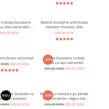
 cromata bucatarie
Baterie bucatarie antichizata
cu dus extractabil si
montare chiuveta, blat
a suplimentara
349,00 RON
399,00 RON
etro bronz antichizat
Baterie bucatarie cromat
-20%
lucios cu dus extractibil
0 RON
360,00 RON
499,00 RON
399,00 RON
bucatarie Grosseto cu
Baterie cu montare pe perete
NOU
-55%
ta apa potabila
in stil victorian, negru mat
0 RON
389,00 RON
620,00 RON
280,00 RON