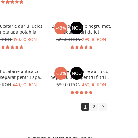
ucatarie auriu lucios
Baterie bucatarie negru mat,
-43%
NOU
neta apa potabila
doua tipuri de jet
0 RON
390,00 RON
520,00 RON
299,00 RON
 bucatarie antica cu
Baterie bucatarie auriu cu
-32%
NOU
 separat pentru apa
negru cu 3 cai pentru filtru de
ila, Nova antique
purificare a apei
0 RON
440,00 RON
680,00 RON
460,00 RON
1
2