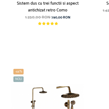
Sistem dus cu trei functii si aspect
S
antichizat retro Como
1.
1.250,00 RON
790,00 RON
-44%
NOU