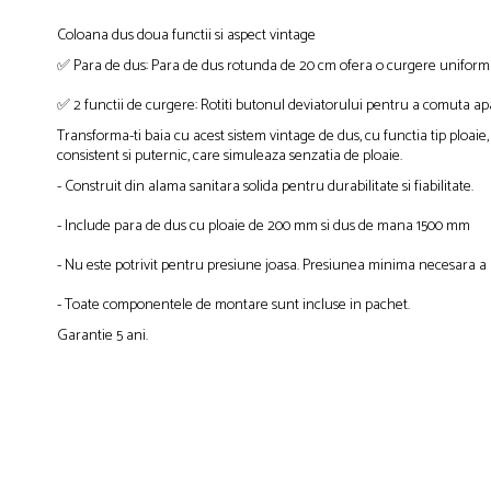
Coloana dus doua functii si aspect vintage
✅ Para de dus: Para de dus rotunda de 20 cm ofera o curgere uniforma
✅ 2 functii de curgere: Rotiti butonul deviatorului pentru a comuta ap
Transforma-ti baia cu acest sistem vintage de dus, cu functia tip ploaie,
consistent si puternic, care simuleaza senzatia de ploaie.
- Construit din alama sanitara solida pentru durabilitate si fiabilitate.
- Include para de dus cu ploaie de 200 mm si dus de mana 1500 mm
- Nu este potrivit pentru presiune joasa. Presiunea minima necesara a a
- Toate componentele de montare sunt incluse in pachet.
Garantie 5 ani.