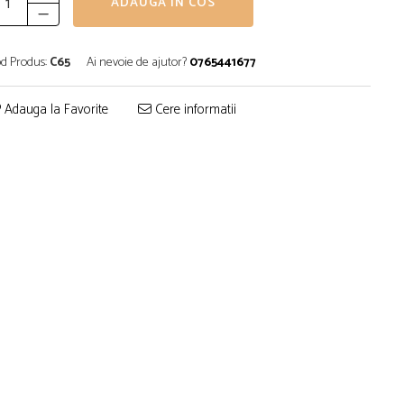
ADAUGA IN COS
d Produs:
C65
Ai nevoie de ajutor?
0765441677
Adauga la Favorite
Cere informatii