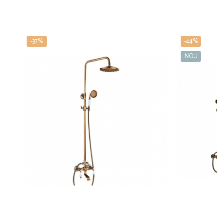
-37%
-44%
NOU