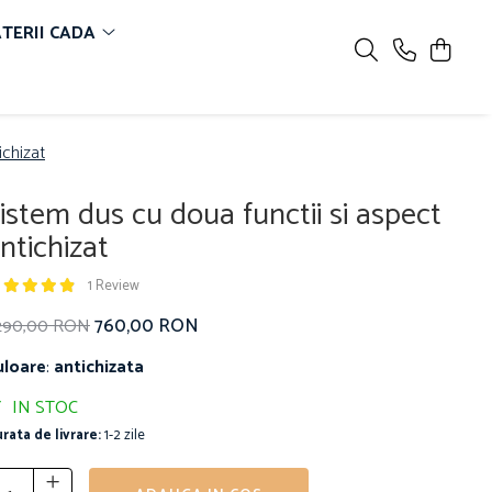
TERII CADA
ichizat
istem dus cu doua functii si aspect
ntichizat
1 Review
760,00 RON
.290,00 RON
uloare
:
antichizata
IN STOC
rata de livrare:
1-2 zile