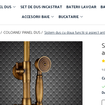
EL DUS
SET DE DUS INCASTRAT
BATERII LAVOAR
BA
ACCESORII BAIE
BUCATARIE
 /
COLOANE/ PANEL DUS /
Sistem dus cu doua functii si aspect ant
S
a
1
C
Du