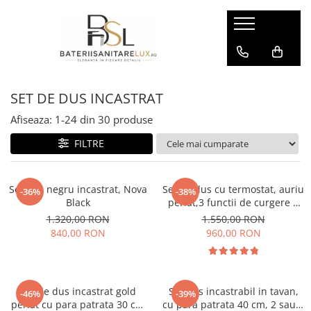
COLOANE/ PANEL DUS
BATERII CADA
ACCESORII BAIE
BUCATARIE
PANELURI DUS
BATERII PODEA
BATERIE BIDEU
Baterii Bucatarie
SET DE DUS INCASTRAT
COLOANE DUS
BATERIE CADA / ROBINET CADA
DUS INTIM / DUS IGIENIC
Chiuvete bucatarie
PARA DUS
Afiseaza:
1-
24
din
30
produse
PRELUNGITOR COLOANA
FILTRE
RIGOLE PARDOSEALA
SET PORT PROSOP / SUPORT
Set dus negru incastrat, Nova
Set de dus cu termostat, auriu
-36%
-38%
HARTIE
Black
periat,3 functii de curgere a
apei, ploaie si cascada
VENTIL LAVOAR CLICK-CLACK
1.320,00 RON
1.550,00 RON
840,00 RON
960,00 RON
Set de dus incastrat gold
Set dus incastrabil in tavan,
-46%
-39%
periat cu para patrata 30 cm
cu para patrata 40 cm, 2 sau 3