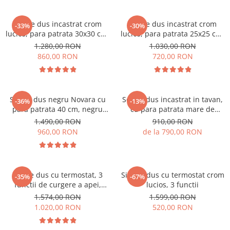
Set de dus incastrat crom
Set de dus incastrat crom
-33%
-30%
lucios, para patrata 30x30 cm,
lucios, para patrata 25x25 cm,
2 functii
2 functii
1.280,00 RON
1.030,00 RON
860,00 RON
720,00 RON
Set de dus negru Novara cu
Set de dus incastrat in tavan,
-36%
-13%
para patrata 40 cm, negru
cu para patrata mare de
mat, 3 functii de curgere a
40cm, 2 sau 3 functii de
1.490,00 RON
910,00 RON
apei
curgere a apei,Nova Crom
960,00 RON
de la 790,00 RON
Set de dus cu termostat, 3
Sistem dus cu termostat crom
-35%
-67%
functii de curgere a apei,
lucios, 3 functii
ploaie si cascada
1.574,00 RON
1.599,00 RON
1.020,00 RON
520,00 RON