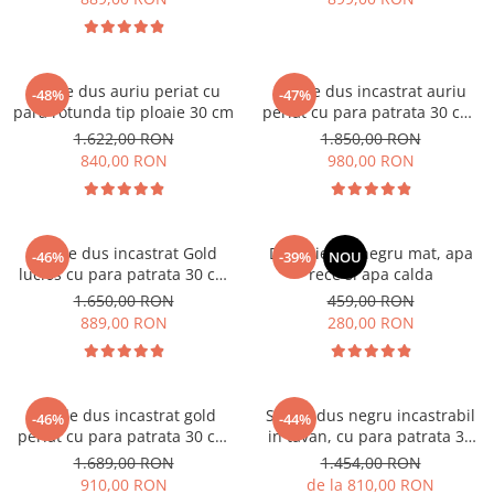
Set de dus auriu periat cu
Set de dus incastrat auriu
-48%
-47%
para rotunda tip ploaie 30 cm
periat cu para patrata 30 cm,
3 functii de curgere a apei
1.622,00 RON
1.850,00 RON
840,00 RON
980,00 RON
Set de dus incastrat Gold
Dus igienic, negru mat, apa
-46%
-39%
NOU
lucios cu para patrata 30 cm
rece si apa calda
latura , 3 functii de curgere a
1.650,00 RON
459,00 RON
apei
889,00 RON
280,00 RON
Set de dus incastrat gold
Set de dus negru incastrabil
-46%
-44%
periat cu para patrata 30 cm
in tavan, cu para patrata 30
latura, cu 2 functii de curgere,
cm, 2 sau 3 functii de curgere
1.689,00 RON
1.454,00 RON
Nova gold
a apei,Nova Black
910,00 RON
de la 810,00 RON