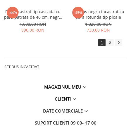
Dus incastrat tip cascada cu
Set dus negru incastrat cu
-44%
-45%
para patrata de 40 cm, negru
para rotunda tip ploaie
mat
1.600,00 RON
1.320,00 RON
890,00 RON
730,00 RON
1
2
SET DUS INCASTRAT
MAGAZINUL MEU
CLIENTI
DATE COMERCIALE
SUPORT CLIENTI
09 00- 17 00