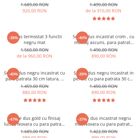
latura, cu 2 functii de curgere,
functii de curgere a apei
1.689,00 RON
1.499,00 RON
Nova gold
920,00 RON
de la 910,00 RON
Set dus termostat 3 functii
Set de dus incastrat crom , cu
-38%
-40%
negru mat
montaj ascuns, para patrata
30 cm, 3 functii
1.560,00 RON
1.490,00 RON
de la 960,00 RON
890,00 RON
Set de dus negru incastrat cu
Set de dus negru incastrat in
-40%
-39%
para patrata 30 cm latura, 3
perete cu para patrata 30 cm
functii de curgere a apei
latura, cu 2 functii de curgere
1.459,00 RON
1.450,00 RON
a apei
880,00 RON
890,00 RON
Set de dus gold cu finisaj
Set de dus incastrat negru
-47%
-37%
lucios Novara cu para patrata
mat Novara cu para patrata
30 cm latura, cu 2 functii de
40 x 40 cm , cu 2 functii de
1.689,00 RON
1.422,00 RON
curgere a apei
curgere a apei
889,00 RON
899,00 RON