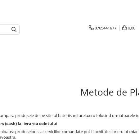
0765441677
0,00
Metode de Pl
cumpara produsele de pe site-ul bateriisanitarelux.ro folosind urmatoarele i
 (cash) la livrarea coletului
loarea produselor si a serviciilor comandate pot fi achitate curierului chiar 
voastra.