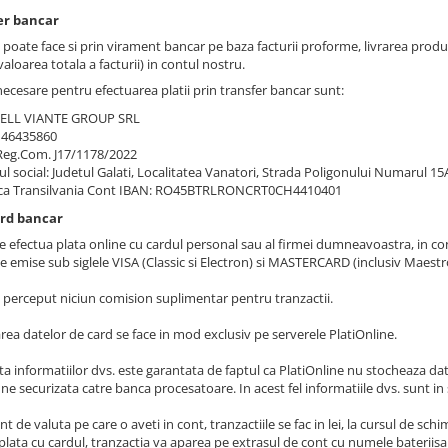
er bancar
e poate face si prin virament bancar pe baza facturii proforme, livrarea pro
aloarea totala a facturii) in contul nostru.
necesare pentru efectuarea platii prin transfer bancar sunt:
BELL VIANTE GROUP SRL
 46435860
Reg.Com. J17/1178/2022
ul social: Judetul Galati, Localitatea Vanatori, Strada Poligonului Numarul 1
ca Transilvania Cont IBAN: RO45BTRLRONCRT0CH4410401
ard bancar
e efectua plata online cu cardul personal sau al firmei dumneavoastra, in cond
le emise sub siglele VISA (Classic si Electron) si MASTERCARD (inclusiv Maes
 perceput niciun comision suplimentar pentru tranzactii.
rea datelor de card se face in mod exclusiv pe serverele PlatiOnline.
a informatiilor dvs. este garantata de faptul ca PlatiOnline nu stocheaza datel
e securizata catre banca procesatoare. In acest fel informatiile dvs. sunt in
nt de valuta pe care o aveti in cont, tranzactiile se fac in lei, la cursul de s
plata cu cardul, tranzactia va aparea pe extrasul de cont cu numele bateriisa