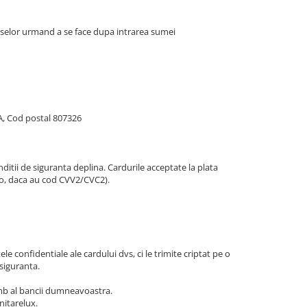
duselor urmand a se face dupa intrarea sumei
5A, Cod postal 807326
itii de siguranta deplina. Cardurile acceptate la plata
tro, daca au cod CVV2/CVC2).
e confidentiale ale cardului dvs, ci le trimite criptat pe o
 siguranta.
chimb al bancii dumneavoastra.
nitarelux.