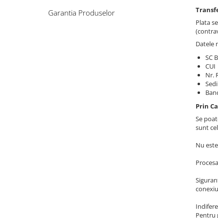
Transf
Garantia Produselor
Plata s
(contrav
Datele 
SC 
CUI
Nr. 
Sedi
Ban
Prin C
Se poat
sunt ce
Nu este
Procesa
Sigurant
conexiun
Indifere
Pentru 