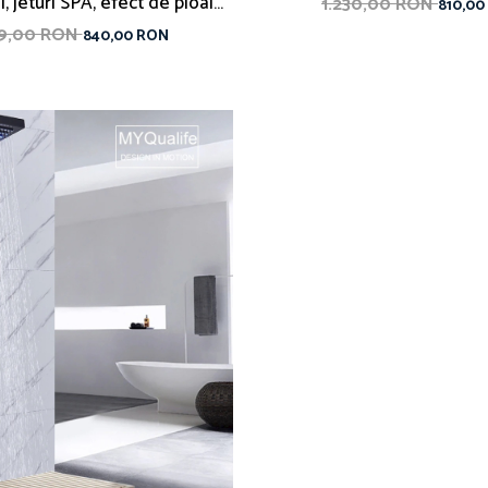
al, jeturi SPA, efect de ploaie,
1.230,00 RON
810,00
asaj, 5 functii de curgere a
99,00 RON
840,00 RON
apei