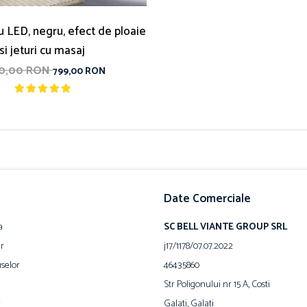
u LED, negru, efect de ploaie
si jeturi cu masaj
90,00 RON
799,00 RON
Date Comerciale
a
SC BELL VIANTE GROUP SRL
ur
j17/1178/07.07.2022
selor
46435860
Str Poligonului nr 15 A, Costi
r
Galati, Galati