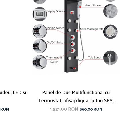
 bideu, LED si
Panel de Dus Multifunctional cu
Termostat, afisaj digital, jeturi SPA,
baterie cu efect de ploaie, sistem de
1.521,00 RON
0 RON
860,00 RON
masaj, 5 functii de curgere a apei