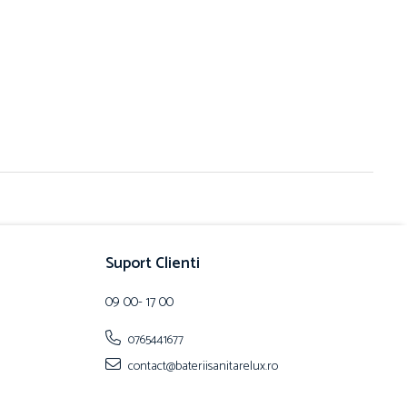
Suport Clienti
09 00- 17 00
0765441677
contact@bateriisanitarelux.ro