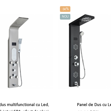
-34%
NOU
dus multifunctional cu Led,
Panel de Dus cu L