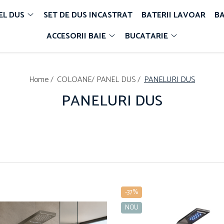
EL DUS
SET DE DUS INCASTRAT
BATERII LAVOAR
BA
ACCESORII BAIE
BUCATARIE
Home /
COLOANE/ PANEL DUS /
PANELURI DUS
PANELURI DUS
-37%
NOU