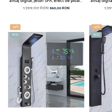
afisaj digital, jeturi SPA, efect de ploaie,
afisaj digit
sistem de masaj, 5 functii de curgere a
sistem de m
1.399,00 RON
1.3
860,00 RON
apei
-39%
-43%
NOU
NOU