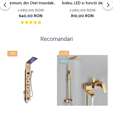
Premium, din Otel Inoxidabil
bideu, LED si functii de
cu 2 cascade, jet spalare
masaj
1.980,00 RON
1.280,00 RON
940,00 RON
810,00 RON
pahare, tocator din lemn
natural si 2 cuve pentru
spalat, Alb Mat
Recomandari
-33%
-40%
NOU