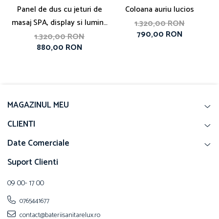
Panel de dus cu jeturi de
Coloana auriu lucios
masaj SPA, display si lumina
1.320,00 RON
790,00 RON
led
1.320,00 RON
880,00 RON
MAGAZINUL MEU
CLIENTI
Date Comerciale
Suport Clienti
09 00- 17 00
0765441677
contact@bateriisanitarelux.ro