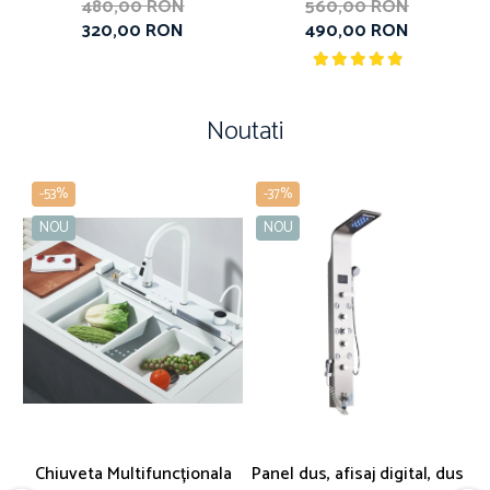
dus extractibil, auriu periat
480,00 RON
560,00 RON
320,00 RON
490,00 RON
Noutati
-53%
-37%
NOU
NOU
Chiuveta Multifuncționala
Panel dus, afisaj digital, dus