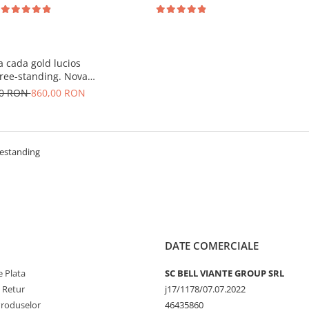
a cada gold lucios
ree-standing. Nova
gold
00 RON
860,00 RON
eestanding
DATE COMERCIALE
 Plata
SC BELL VIANTE GROUP SRL
e Retur
j17/1178/07.07.2022
Produselor
46435860