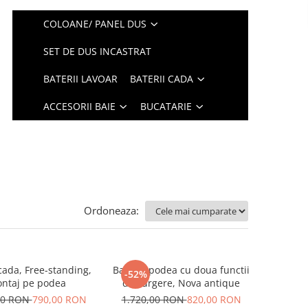
COLOANE/ PANEL DUS
SET DE DUS INCASTRAT
BATERII LAVOAR
BATERII CADA
ACCESORII BAIE
BUCATARIE
Ordoneaza:
cada, Free-standing,
Baterie podea cu doua functii
-52%
ntaj pe podea
de curgere, Nova antique
00 RON
790,00 RON
1.720,00 RON
820,00 RON