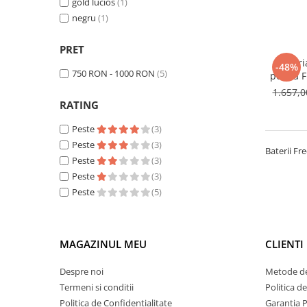
gold lucios
(1)
negru
(1)
PRET
Bateri
-48%
750 RON - 1000 RON
(5)
podea F
1.657,
RATING
Peste
(3)
Peste
(3)
Baterii Fr
Peste
(3)
Peste
(3)
Peste
(5)
MAGAZINUL MEU
CLIENTI
Despre noi
Metode de
Termeni si conditii
Politica d
Politica de Confidentialitate
Garantia 