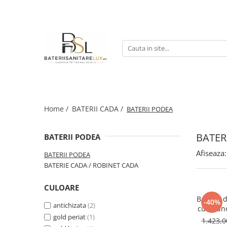
COLOANE/ PANEL DUS
BATERII CADA
ACCESORII BAIE
BUCATARIE
PANELURI DUS
BATERII PODEA
BATERIE BIDEU
Baterii Bucatarie
COLOANE DUS
BATERIE CADA / ROBINET CADA
DUS INTIM / DUS IGIENIC
Chiuvete bucatarie
PARA DUS
PRELUNGITOR COLOANA
Home /
BATERII CADA /
BATERII PODEA
RIGOLE PARDOSEALA
SET PORT PROSOP / SUPORT
BATER
BATERII PODEA
HARTIE
Afiseaza:
BATERII PODEA
VENTIL LAVOAR CLICK-CLACK
BATERIE CADA / ROBINET CADA
CULOARE
Baterie 
-40%
antichizata
(2)
cu 2 fun
gold periat
(1)
1.423,