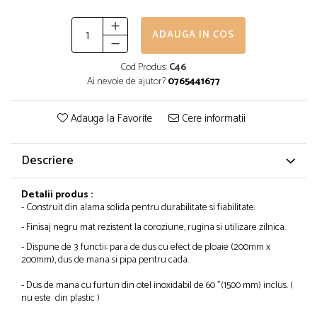
ADAUGA IN COS
Cod Produs:
C46
Ai nevoie de ajutor?
0765441677
Adauga la Favorite
Cere informatii
Descriere
Detalii produs :
- Construit din alama solida pentru durabilitate si fiabilitate.
- Finisaj negru mat rezistent la coroziune, rugina si utilizare zilnica.
- Dispune de 3 functii: para de dus cu efect de ploaie (200mm x
200mm), dus de mana si pipa pentru cada.
- Dus de mana cu furtun din otel inoxidabil de 60 "(1500 mm) inclus. (
nu este din plastic )