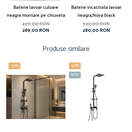
Baterie lavoar culoare
Baterie incastrata lavoar
B
neagra montare pe chiuveta
neagra,Nova black
in
420,00 RON
522,00 RON
289,00 RON
280,00 RON
Produse similare
-55%
-48%
NOU