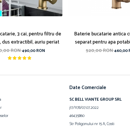
atarie, 3 cai, pentru filtru de
Baterie bucatarie antica c
, dus extractibil, auriu periat
separat pentru apa potab
antique
0,00 RON
520,00 RON
490,00 RON
460,00
Date Comerciale
a
SC BELL VIANTE GROUP SRL
ur
j17/1178/07.07.2022
selor
46435860
Str Poligonului nr 15 A, Costi