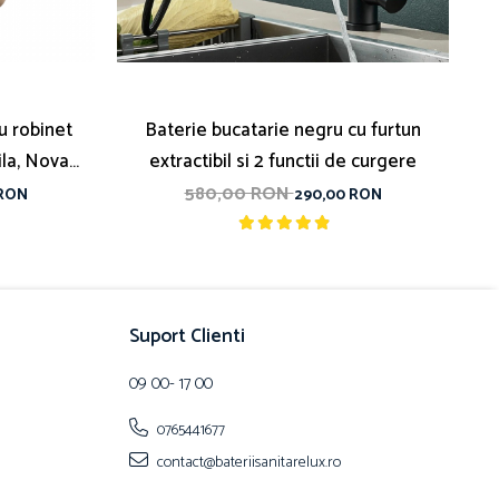
u robinet
Baterie bucatarie negru cu furtun
Ba
ila, Nova
extractibil si 2 functii de curgere
p
580,00 RON
 RON
290,00 RON
Suport Clienti
09 00- 17 00
0765441677
contact@bateriisanitarelux.ro