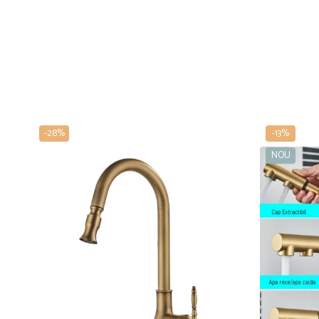
-28%
-13%
NOU