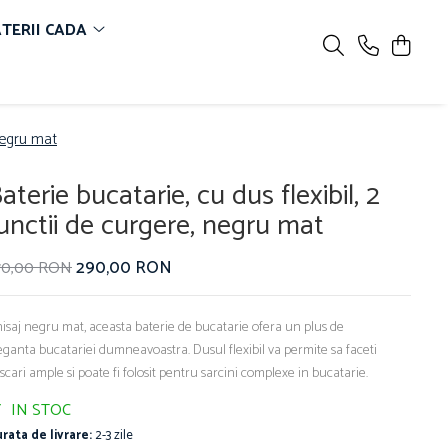
TERII CADA
 negru mat
aterie bucatarie, cu dus flexibil, 2
unctii de curgere, negru mat
290,00 RON
70,00 RON
nisaj negru mat, aceasta baterie de bucatarie ofera un plus de
eganta bucatariei dumneavoastra. Dusul flexibil va permite sa faceti
scari ample si poate fi folosit pentru sarcini complexe in bucatarie.
IN STOC
rata de livrare:
2-3 zile