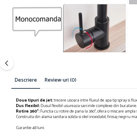
Descriere
Review-uri
(0)
Doua tipuri de jet:
trecere usoara intre fluxul de apa tip spray si fl
Dus flexibil:
Dusul flexibil usureaza sarcinile complexe din bucatarie.
Rotire 360
°
:
Functia cu rotire de pana la 360
°
, ofera o miscare ampla si
Construita din alama sanitara solida si otel inoxidabil, finisaj negrru ma
Garantie 48 luni.