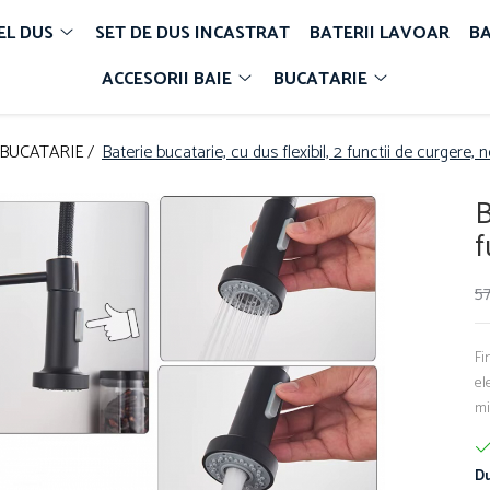
EL DUS
SET DE DUS INCASTRAT
BATERII LAVOAR
BA
ACCESORII BAIE
BUCATARIE
BUCATARIE /
Baterie bucatarie, cu dus flexibil, 2 functii de curgere,
B
f
5
Fi
el
mi
Du