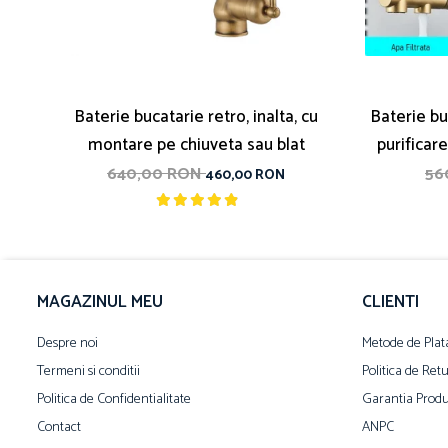
Baterie bucatarie retro, inalta, cu
Baterie buc
montare pe chiuveta sau blat
purificare
640,00 RON
56
460,00 RON
MAGAZINUL MEU
CLIENTI
Despre noi
Metode de Plat
Termeni si conditii
Politica de Ret
Politica de Confidentialitate
Garantia Produ
Contact
ANPC