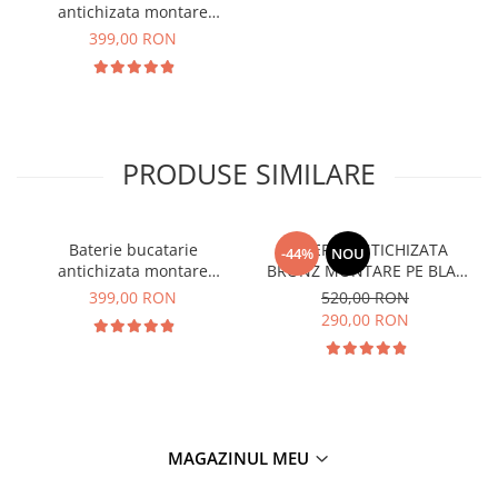
antichizata montare
chiuveta, blat
399,00 RON
PRODUSE SIMILARE
Baterie bucatarie
BATERIE ANTICHIZATA
-44%
NOU
antichizata montare
BRONZ MONTARE PE BLAT
chiuveta, blat
LANGA LAVOAR
399,00 RON
520,00 RON
290,00 RON
MAGAZINUL MEU