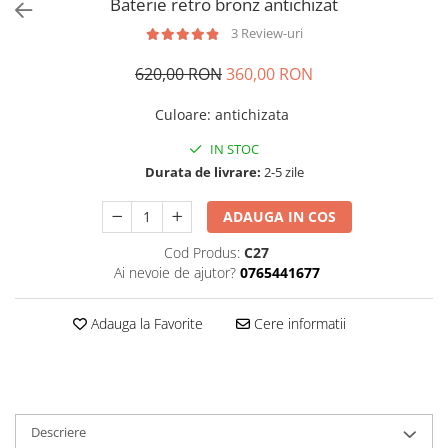
Baterie retro bronz antichizat
3 Review-uri
620,00 RON
360,00 RON
Culoare
:
antichizata
IN STOC
Durata de livrare:
2-5 zile
ADAUGA IN COS
Cod Produs:
C27
Ai nevoie de ajutor?
0765441677
Adauga la Favorite
Cere informatii
Descriere