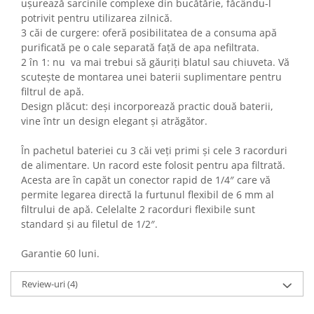
ușurează sarcinile complexe din bucătărie, făcându-l
potrivit pentru utilizarea zilnică.
3 căi de curgere: oferă posibilitatea de a consuma apă
purificată pe o cale separată față de apa nefiltrata.
2 în 1: nu va mai trebui să găuriți blatul sau chiuveta. Vă
scutește de montarea unei baterii suplimentare pentru
filtrul de apă.
Design plăcut: deși incorporează practic două baterii,
vine într un design elegant și atrăgător.
În pachetul bateriei cu 3 căi veți primi și cele 3 racorduri
de alimentare. Un racord este folosit pentru apa filtrată.
Acesta are în capăt un conector rapid de 1/4″ care vă
permite legarea directă la furtunul flexibil de 6 mm al
filtrului de apă. Celelalte 2 racorduri flexibile sunt
standard și au filetul de 1/2″.
Garantie 60 luni.
Review-uri
(4)