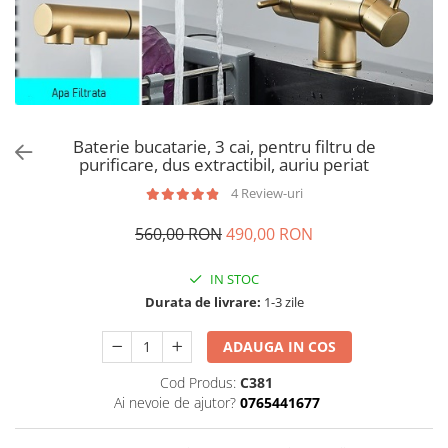
Baterie bucatarie, 3 cai, pentru filtru de
purificare, dus extractibil, auriu periat
4 Review-uri
560,00 RON
490,00 RON
IN STOC
Durata de livrare:
1-3 zile
ADAUGA IN COS
Cod Produs:
C381
Ai nevoie de ajutor?
0765441677