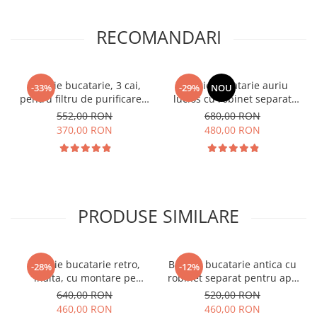
RECOMANDARI
Baterie bucatarie, 3 cai,
Baterie bucatarie auriu
-33%
-29%
NOU
pentru filtru de purificare a
lucios cu robinet separat
apei
pentru apa potabila
552,00 RON
680,00 RON
370,00 RON
480,00 RON
PRODUSE SIMILARE
Baterie bucatarie retro,
Baterie bucatarie antica cu
-28%
-12%
inalta, cu montare pe
robinet separat pentru apa
chiuveta sau blat
potabila, Nova antique
640,00 RON
520,00 RON
460,00 RON
460,00 RON