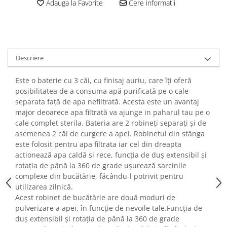
Adauga la Favorite
Cere informatii
Descriere
Este o baterie cu 3 căi, cu finisaj auriu, care îți oferă
posibilitatea de a consuma apă purificată pe o cale
separata față de apa nefiltrată. Acesta este un avantaj
major deoarece apa filtrată va ajunge in paharul tau pe o
cale complet sterila. Bateria are 2 robineți separați și de
asemenea 2 căi de curgere a apei. Robinetul din stânga
este folosit pentru apa filtrata iar cel din dreapta
actionează apa caldă si rece, funcția de duș extensibil și
rotația de până la 360 de grade ușurează sarcinile
complexe din bucătărie, făcându-l potrivit pentru
utilizarea zilnică.
Acest robinet de bucătărie are două moduri de
pulverizare a apei, în funcție de nevoile tale.Funcția de
duș extensibil și rotația de până la 360 de grade