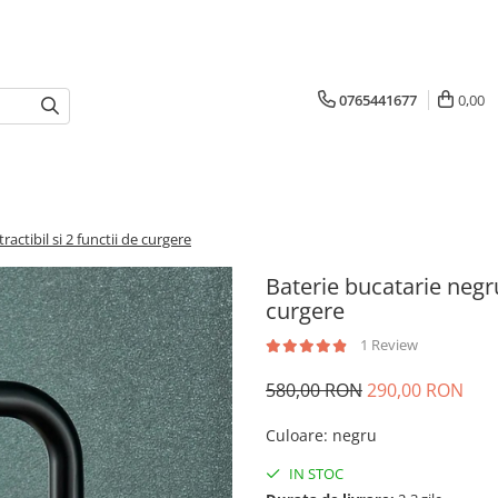
0765441677
0,00
actibil si 2 functii de curgere
Baterie bucatarie negru 
curgere
1 Review
580,00 RON
290,00 RON
Culoare
:
negru
IN STOC