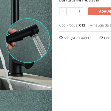
Durata de livrare:
2-3 zile
ADAUG
Cod Produs:
C12
Ai nevoie de 
Adauga la Favorite
Cere 