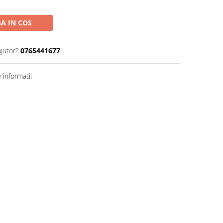
A IN COS
ajutor?
0765441677
informatii