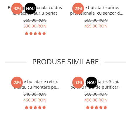
Baterie profesionala cu dus
Baterie bucatarie aurie,
-42%
NOU
-25%
extractibil auriu periat
profesionala, cu senzor de
pornire la atingere,cu dus
569,00 RON
669,00 RON
extractibil si pipa flexibila, 2
330,00 RON
499,00 RON
functii de curgere a apei, cu
touch control
PRODUSE SIMILARE
Baterie bucatarie retro,
Baterie bucatarie, 3 cai,
-28%
-13%
NOU
inalta, cu montare pe
pentru filtru de purificare,
chiuveta sau blat
dus extractibil, auriu periat
640,00 RON
560,00 RON
460,00 RON
490,00 RON