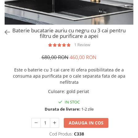
Baterie bucatarie auriu cu negru cu 3 cai pentru
filtru de purificare a apei
1 Review
680,00 RON
460,00 RON
Este o baterie cu 3 cai care iti ofera posibilitatea de a
consuma apa purificata pe o cale separata fata de apa
nefiltrata
Culoare
:
gold periat
IN STOC
Durata de livrare:
1-2 zile
ADAUGA IN COS
Cod Produs:
C338