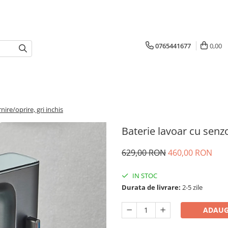
0765441677
0,00
ire/oprire, gri inchis
Baterie lavoar cu senzo
629,00 RON
460,00 RON
IN STOC
Durata de livrare:
2-5 zile
ADAUG