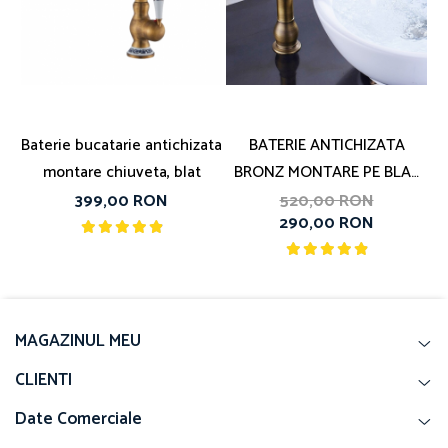
Baterie bucatarie antichizata
BATERIE ANTICHIZATA
montare chiuveta, blat
BRONZ MONTARE PE BLAT
LANGA LAVOAR
399,00 RON
520,00 RON
290,00 RON
MAGAZINUL MEU
CLIENTI
Date Comerciale