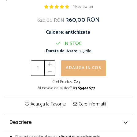
3 Review-uri
360,00 RON
620,00 RON
Culoare
:
antichizata
IN STOC
Durata de livrare:
2-5 zile
ADAUGA IN COS
Cod Produs:
C27
Ai nevoie de ajutor?
0765441677
Adauga la Favorite
Cere informatii
Descriere