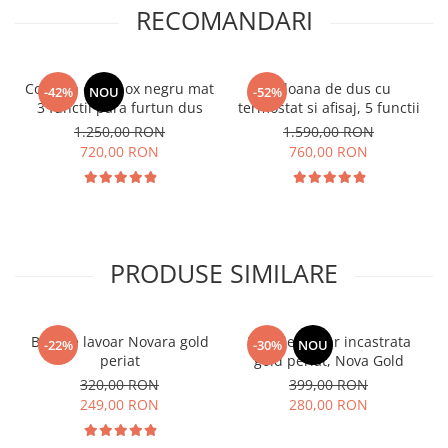
RECOMANDARI
Coloana dus inox negru mat
Coloana de dus cu
-42%
NOU
-52%
3 functii para furtun dus
termostat si afisaj, 5 functii
1.250,00 RON
1.590,00 RON
720,00 RON
760,00 RON
PRODUSE SIMILARE
Baterie lavoar Novara gold
Baterie lavoar incastrata
-22%
-30%
NOU
periat
gold periat, Nova Gold
320,00 RON
399,00 RON
249,00 RON
280,00 RON