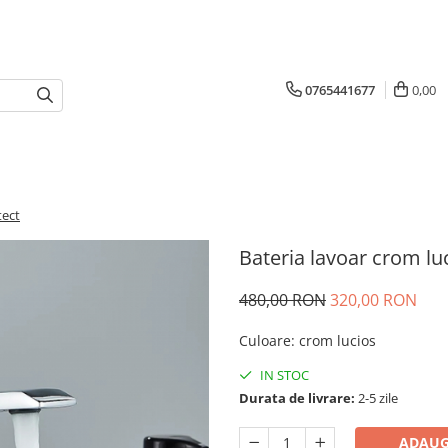
0765441677
0,00
tect
Bateria lavoar crom luc
480,00 RON
320,00 RON
Culoare
:
crom lucios
IN STOC
Durata de livrare:
2-5 zile
ADAUG