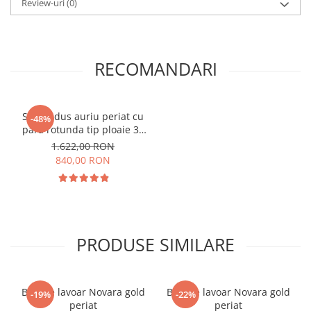
Review-uri
(0)
RECOMANDARI
Set de dus auriu periat cu
-48%
para rotunda tip ploaie 30
cm
1.622,00 RON
840,00 RON
PRODUSE SIMILARE
Baterie lavoar Novara gold
Baterie lavoar Novara gold
-19%
-22%
periat
periat