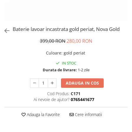
Baterie lavoar incastrata gold periat, Nova Gold
399,00 RON
280,00 RON
Culoare
:
gold periat
IN STOC
Durata de livrare:
1-2 zile
ADAUGA IN COS
Cod Produs:
C171
Ai nevoie de ajutor?
0765441677
Adauga la Favorite
Cere informatii