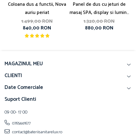
Coloana dus 4 functii, Nova
Panel de dus cu jeturi de
auriu periat
masaj SPA, display si lumina
led
1.499,00 RON
1.320,00 RON
840,00 RON
880,00 RON
MAGAZINUL MEU
CLIENTI
Date Comerciale
Suport Clienti
09 00- 17 00
0765441677
contact@bateriisanitarelux.ro