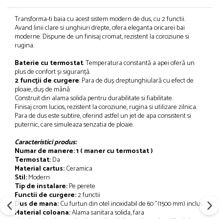
Transforma-ti baia cu acest sistem modern de dus, cu 2 functii.
Avand linii clare si unghiuri drepte, ofera eleganta oricarei bai
moderne. Dispune de un finisaj cromat, rezistent la coroziune si
rugina.
Baterie cu termostat
: Temperatura constantă a apei oferă un
plus de confort și siguranță.
2 funcții de curgere
: Para de duș dreptunghiulară cu efect de
ploaie, duș de mână
Construit din alama solida pentru durabilitate si fiabilitate.
Finisaj crom lucios, rezistent la coroziune, rugina si utilizare zilnica.
Para de dus este subtire, oferind astfel un jet de apa consistent si
puternic, care simuleaza senzatia de ploaie.
Caracteristici produs:
Numar de manere: 1 ( maner cu termostat )
Termostat:
Da
Material cartus:
Ceramica
Stil:
Modern
Tip de instalare:
Pe perete
Functii de curgere:
2 functii
Dus de mana:
Cu furtun din otel inoxidabil de 60 "(1500 mm) inclus
Material coloana:
Alama sanitara solida, fara