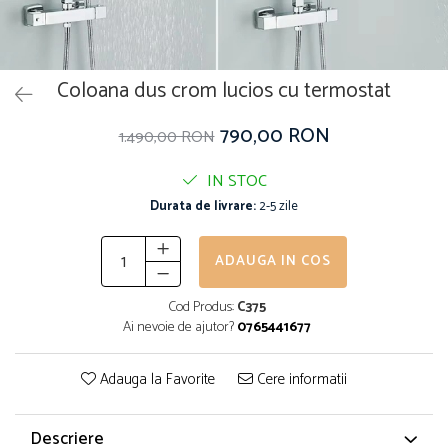
Coloana dus crom lucios cu termostat
790,00 RON
1.490,00 RON
IN STOC
Durata de livrare:
2-5 zile
ADAUGA IN COS
Cod Produs:
C375
Ai nevoie de ajutor?
0765441677
Adauga la Favorite
Cere informatii
Descriere