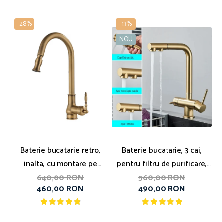
-28%
-13%
NOU
Baterie bucatarie retro,
Baterie bucatarie, 3 cai,
B
inalta, cu montare pe
pentru filtru de purificare,
r
chiuveta sau blat
dus extractibil, auriu periat
640,00 RON
560,00 RON
460,00 RON
490,00 RON