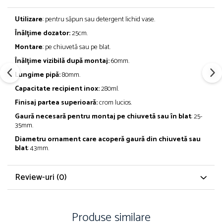
Utilizare
: pentru săpun sau detergent lichid vase.
Înălțime dozator:
25cm.
Montare
: pe chiuvetă sau pe blat.
Înălțime vizibilă după montaj:
60mm.
Lungime pipă:
80mm.
Capacitate recipient inox:
280ml.
Finisaj partea superioară:
crom lucios.
Gaură necesară pentru montaj pe chiuvetă sau în blat
: 25-
35mm.
Diametru ornament care acoperă gaură din chiuvetă sau
blat
: 43mm.
Review-uri
(0)
Produse similare