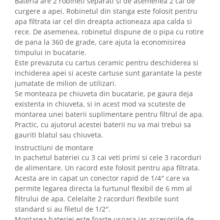
Bateria are 2 robineti separati si de asemenea 2 cai de
curgere a apei. Robinetul din stanga este folosit pentru
apa filtrata iar cel din dreapta actioneaza apa calda si
rece. De asemenea, robinetul dispune de o pipa cu rotire
de pana la 360 de grade, care ajuta la economisirea
timpului in bucatarie.
Este prevazuta cu cartus ceramic pentru deschiderea si
inchiderea apei si aceste cartuse sunt garantate la peste
jumatate de milion de utilizari.
Se monteaza pe chiuveta din bucatarie, pe gaura deja
existenta in chiuveta, si in acest mod va scuteste de
montarea unei baterii suplimentare pentru filtrul de apa.
Practic, cu ajutorul acestei baterii nu va mai trebui sa
gauriti blatul sau chiuveta.
Instructiuni de montare
In pachetul bateriei cu 3 cai veti primi si cele 3 racorduri
de alimentare. Un racord este folosit pentru apa filtrata.
Acesta are in capat un conector rapid de 1/4″ care va
permite legarea directa la furtunul flexibil de 6 mm al
filtrului de apa. Celelalte 2 racorduri flexibile sunt
standard si au filetul de 1/2″.
Montarea bateriei este foarte usoara iar accesoriile de