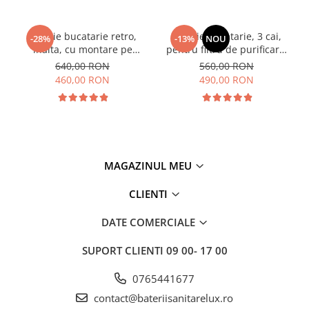
Baterie bucatarie retro,
Baterie bucatarie, 3 cai,
-28%
-13%
NOU
inalta, cu montare pe
pentru filtru de purificare,
chiuveta sau blat
dus extractibil, auriu periat
640,00 RON
560,00 RON
460,00 RON
490,00 RON
MAGAZINUL MEU
CLIENTI
DATE COMERCIALE
SUPORT CLIENTI
09 00- 17 00
0765441677
contact@bateriisanitarelux.ro