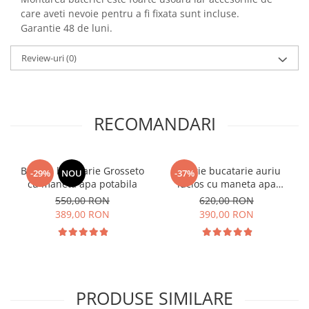
care aveti nevoie pentru a fi fixata sunt incluse.
Garantie 48 de luni.
Review-uri
(0)
RECOMANDARI
Baterie bucatarie Grosseto
Baterie bucatarie auriu
-29%
NOU
-37%
cu maneta apa potabila
lucios cu maneta apa
potabila
550,00 RON
620,00 RON
389,00 RON
390,00 RON
PRODUSE SIMILARE