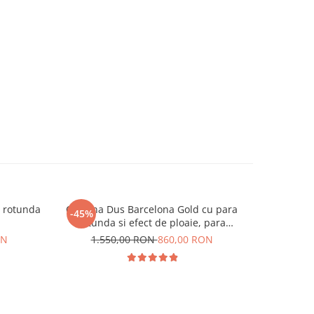
a rotunda
Coloana Dus Barcelona Gold cu para
-45%
rotunda si efect de ploaie, para
ajustabila pe inaltime
ON
1.550,00 RON
860,00 RON