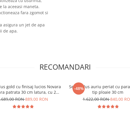
tilizeaza cu usurinta,
de la aceeasi maneta.
ctioneaza fara zgomot si
 a asigura un jet de apa
i de apa.
RECOMANDARI
us gold cu finisaj lucios Novara
Set de dus auriu periat cu par
-48%
ra patrata 30 cm latura, cu 2
tip ploaie 30 cm
functii de curgere a apei
.689,00 RON
889,00 RON
1.622,00 RON
840,00 R