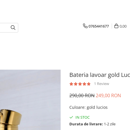
0765441677
0,00
Bateria lavoar gold Lu
1 Review
290,00 RON
249,00 RON
Culoare
:
gold lucios
IN STOC
Durata de livrare:
1-2 zile