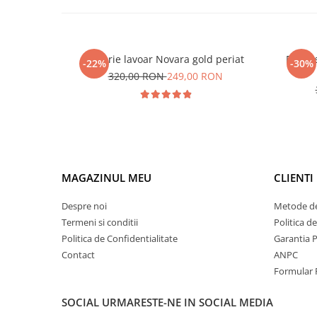
Baterie lavoar Novara gold periat
Bateri
-22%
-30%
320,00 RON
249,00 RON
MAGAZINUL MEU
CLIENTI
Despre noi
Metode de
Termeni si conditii
Politica d
Politica de Confidentialitate
Garantia 
Contact
ANPC
Formular 
SOCIAL
URMARESTE-NE IN SOCIAL MEDIA