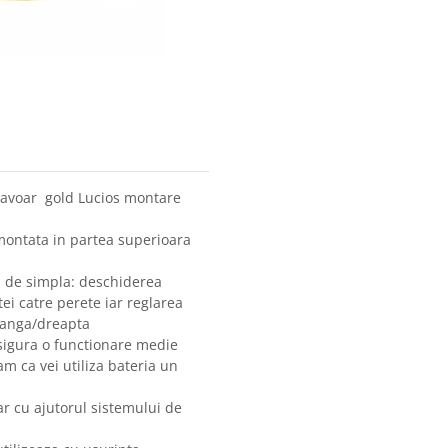
a lavoar gold Lucios montare
montata in partea superioara
m de simpla: deschiderea
ei catre perete iar reglarea
stanga/dreapta
asigura o functionare medie
am ca vei utiliza bateria un
ar cu ajutorul sistemului de