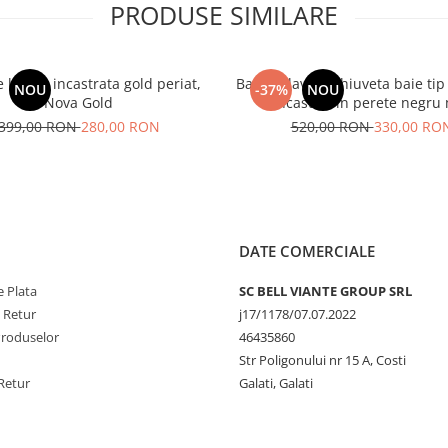
PRODUSE SIMILARE
e lavoar incastrata gold periat,
Baterie lavoar chiuveta baie tip
NOU
-37%
NOU
Nova Gold
incastrat in perete negru
399,00 RON
280,00 RON
520,00 RON
330,00 RO
DATE COMERCIALE
 Plata
SC BELL VIANTE GROUP SRL
e Retur
j17/1178/07.07.2022
Produselor
46435860
Str Poligonului nr 15 A, Costi
Retur
Galati, Galati