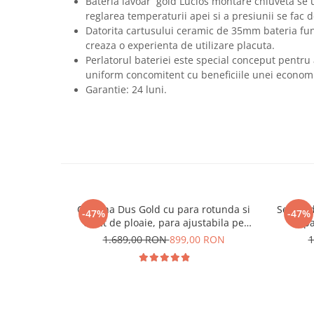
Bateria lavoar gold Lucios montare chiuveta se u
reglarea temperaturii apei si a presiunii se fac 
Datorita cartusului ceramic de 35mm bateria fun
creaza o experienta de utilizare placuta.
Perlatorul bateriei este special conceput pentru
uniform concomitent cu beneficiile unei economi
Garantie: 24 luni.
Coloana Dus Gold cu para rotunda si
Set de d
-47%
-47%
efect de ploaie, para ajustabila pe
cu pa
inaltime
1.689,00 RON
899,00 RON
1