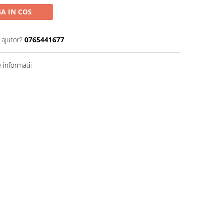
A IN COS
 ajutor?
0765441677
informatii