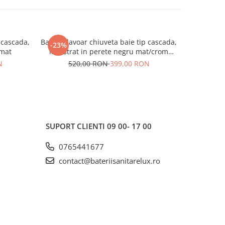
 cascada,
Baterie lavoar chiuveta baie tip cascada,
Baterie b
-23%
-32%
 mat
incastrat in perete negru mat/crom
lucios
N
520,00 RON
399,00 RON
56
SUPORT CLIENTI
09 00- 17 00
0765441677
contact@bateriisanitarelux.ro