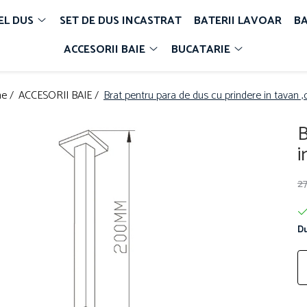
EL DUS
SET DE DUS INCASTRAT
BATERII LAVOAR
BA
ACCESORII BAIE
BUCATARIE
e /
ACCESORII BAIE /
Brat pentru para de dus cu prindere in tavan 
B
i
2
Du