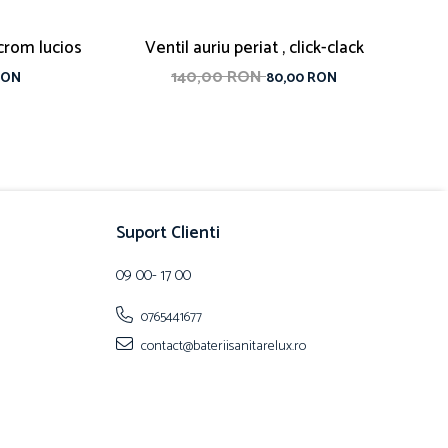
crom lucios
Ventil auriu periat , click-clack
140,00 RON
RON
80,00 RON
Suport Clienti
09 00- 17 00
0765441677
contact@bateriisanitarelux.ro