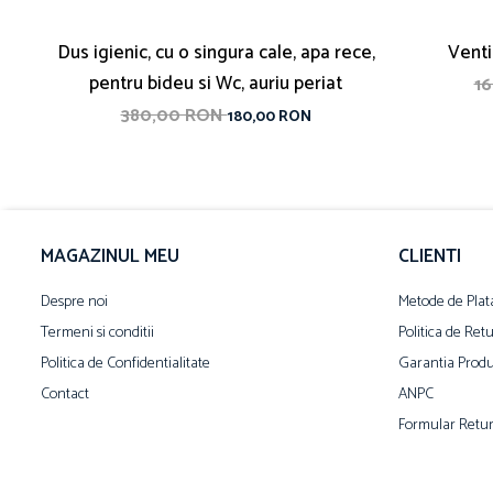
Dus igienic, cu o singura cale, apa rece,
Ventil
pentru bideu si Wc, auriu periat
1
380,00 RON
180,00 RON
MAGAZINUL MEU
CLIENTI
Despre noi
Metode de Plat
Termeni si conditii
Politica de Ret
Politica de Confidentialitate
Garantia Produ
Contact
ANPC
Formular Retu