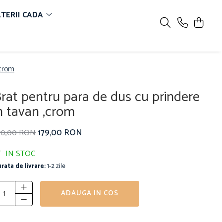
TERII CADA
,crom
rat pentru para de dus cu prindere
n tavan ,crom
179,00 RON
70,00 RON
IN STOC
rata de livrare:
1-2 zile
ADAUGA IN COS