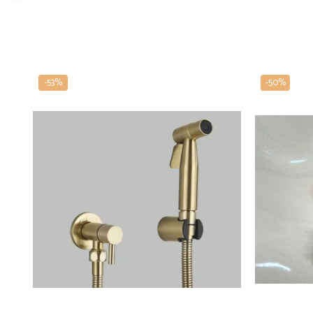
-53%
-50%