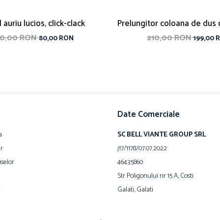
 auriu lucios, click-clack
Prelungitor coloana de dus 
60,00 RON
210,00 RON
80,00 RON
199,00 
Date Comerciale
a
SC BELL VIANTE GROUP SRL
ur
j17/1178/07.07.2022
selor
46435860
Str Poligonului nr 15 A, Costi
r
Galati, Galati