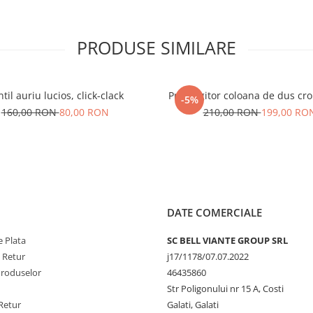
PRODUSE SIMILARE
til auriu lucios, click-clack
Prelungitor coloana de dus cro
-5%
160,00 RON
80,00 RON
210,00 RON
199,00 RO
DATE COMERCIALE
 Plata
SC BELL VIANTE GROUP SRL
e Retur
j17/1178/07.07.2022
Produselor
46435860
Str Poligonului nr 15 A, Costi
Retur
Galati, Galati