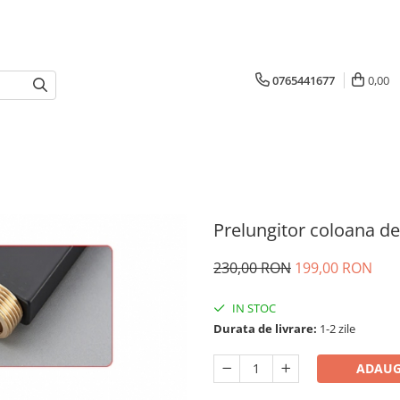
0765441677
0,00
Prelungitor coloana d
230,00 RON
199,00 RON
IN STOC
Durata de livrare:
1-2 zile
ADAUG