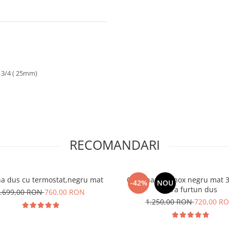
e 3/4 ( 25mm)
RECOMANDARI
a dus cu termostat,negru mat
Coloana dus inox negru mat 3 
-42%
NOU
para furtun dus
.699,00 RON
760,00 RON
1.250,00 RON
720,00 R