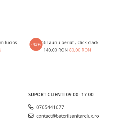
m lucios
Ventil auriu periat , click-clack
Brat pentr
-43%
-31%
N
140,00 RON
80,00 RON
26
SUPORT CLIENTI
09 00- 17 00
0765441677
contact@bateriisanitarelux.ro