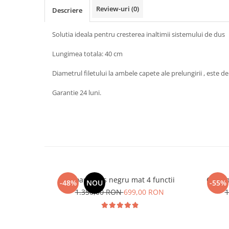
Review-uri
(0)
Descriere
Solutia ideala pentru cresterea inaltimii sistemului de dus
Lungimea totala: 40 cm
Diametrul filetului la ambele capete ale prelungirii , este d
Garantie 24 luni.
Coloana dus negru mat 4 functii
Coloan
-48%
NOU
-55%
1.350,00 RON
699,00 RON
1