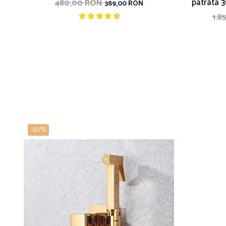
patrata 3
480,00 RON
389,00 RON
1.8
-50%