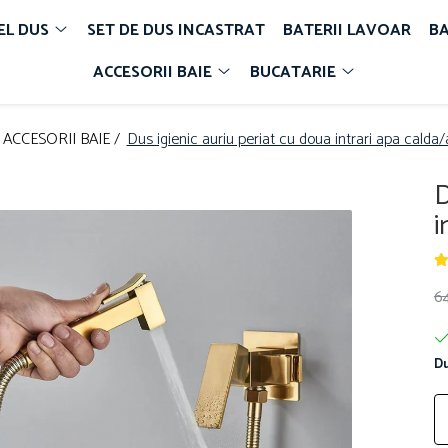
EL DUS
SET DE DUS INCASTRAT
BATERII LAVOAR
BA
ACCESORII BAIE
BUCATARIE
ACCESORII BAIE /
Dus igienic auriu periat cu doua intrari apa calda
D
i
6
Du