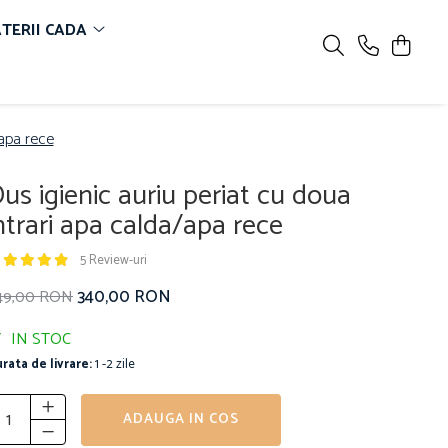
TERII CADA
/apa rece
us igienic auriu periat cu doua
ntrari apa calda/apa rece
5 Review-uri
340,00 RON
49,00 RON
IN STOC
rata de livrare:
1 -2 zile
ADAUGA IN COS