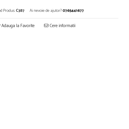
d Produs:
C387
Ai nevoie de ajutor?
0765441677
Adauga la Favorite
Cere informatii