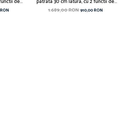
functii de
patrata 30 cm latura, cu 2 functii de
p
d
curgere, Nova gold
1.689,00 RON
 RON
910,00 RON