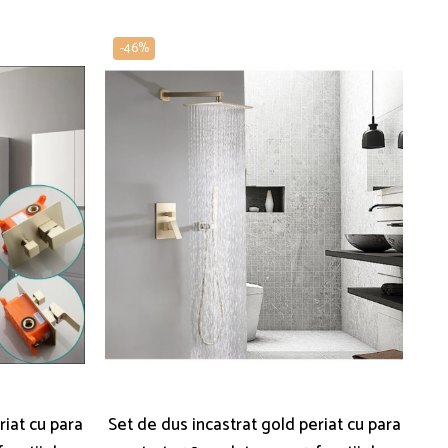
-46%
-
riat cu para
Set de dus incastrat gold periat cu para
Ba