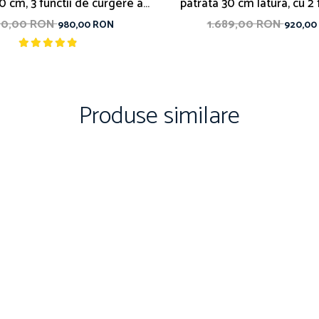
0 cm, 3 functii de curgere a
patrata 30 cm latura, cu 2 
apei
curgere, Nova gol
50,00 RON
1.689,00 RON
980,00 RON
920,00
Produse similare