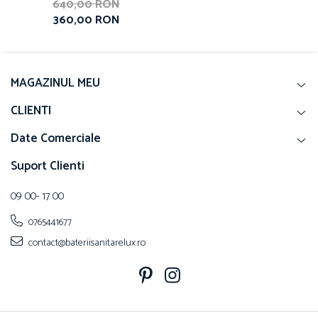
640,00 RON
360,00 RON
MAGAZINUL MEU
CLIENTI
Date Comerciale
Suport Clienti
09 00- 17 00
0765441677
contact@bateriisanitarelux.ro