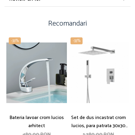
Recomandari
-33%
-33%
Bateria lavoar crom lucios
Set de dus incastrat crom
arhitect
lucios, para patrata 30x30
cm, 2 functii
480,00 RON
1.280,00 RON