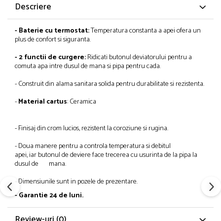
Descriere
- Baterie cu termostat:
Temperatura constanta a apei ofera un
plus de confort si siguranta.
- 2 functii de curgere:
Ridicati butonul deviatorului pentru a
comuta apa intre dusul de mana si pipa pentru cada.
- Construit din alama sanitara solida pentru durabilitate si rezistenta.
-
Material cartus
: Ceramica
- Finisaj din crom lucios, rezistent la coroziune si rugina.
- Doua manere pentru a controla temperatura si debitul
apei, iar butonul de deviere face trecerea cu usurinta de la pipa la
dusul de mana.
- Dimensiunile sunt in pozele de prezentare.
- Garantie 24 de luni.
Review-uri
(0)