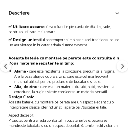
Descriere
✅ Utilizare usoara:
ofera o functie pivotanta de 180 de grade,
pentru o utilizare mai usoara.
✅ Design unic:
stilul contemporan imbinat cu cel traditional aduce
un aer vintage in bucataria/baia dumneavoastra
Aceasta baterie cu montare pe perete este construita din
doua materiale rezistente in timp:
Alama -
care este rezistenta la coroziune, precum și la rugina.
Are la baza aliaj de cupru si zinc, care este cel mai frecvent
material utilizat pentru produsele de bucatarie si baie.
Aliaj de zinc -
care este un material durabil, solid, rezistent la
coroziune, la rugina si este considerat un material versatil.
Design Clasic
Aceasta baterie, cu montare pe perete are un aspect elegant cu o
interpretare clasica, oferind un stil aparte baii/bucatariei tale.
Aspect deosebit
Proiectat pentru a reda confortul in bucatarie/baie, bateria se
mandreste totodata si cu un aspect deosebit. Bateriile in stil victorian