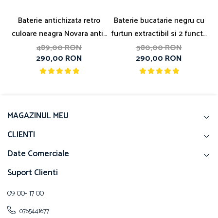
Baterie antichizata retro
Baterie bucatarie negru cu
culoare neagra Novara antic
furtun extractibil si 2 functii
chiuveta bucatarie
de curgere
489,00 RON
580,00 RON
290,00 RON
290,00 RON
MAGAZINUL MEU
CLIENTI
Date Comerciale
Suport Clienti
09 00- 17 00
0765441677