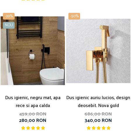
-39%
-50%
NOU
Dus igienic, negru mat, apa
Dus igienic auriu lucios, design
rece si apa calda
deosebit. Nova gold
459,00 RON
686,00 RON
280,00 RON
340,00 RON