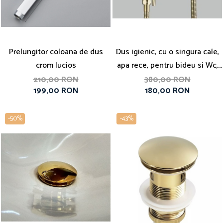
Prelungitor coloana de dus
Dus igienic, cu o singura cale,
crom lucios
apa rece, pentru bideu si Wc,
auriu periat
210,00 RON
380,00 RON
199,00 RON
180,00 RON
-50%
-43%