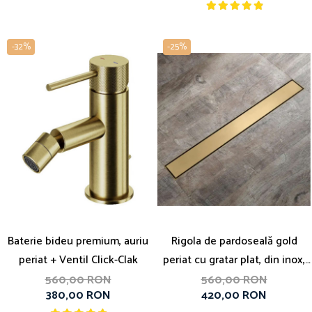
-32%
-25%
Baterie bideu premium, auriu
Rigola de pardoseală gold
periat + Ventil Click-Clak
periat cu gratar plat, din inox,
lungime 50 cm
560,00 RON
560,00 RON
380,00 RON
420,00 RON