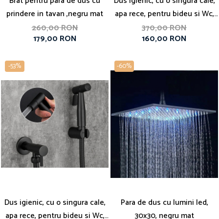
Brat pentru para de dus cu
Dus igienic, cu o singura cale,
prindere in tavan ,negru mat
apa rece, pentru bideu si Wc,
crom
260,00 RON
370,00 RON
179,00 RON
160,00 RON
-53%
-60%
Dus igienic, cu o singura cale,
Para de dus cu lumini led,
apa rece, pentru bideu si Wc,
30x30, negru mat