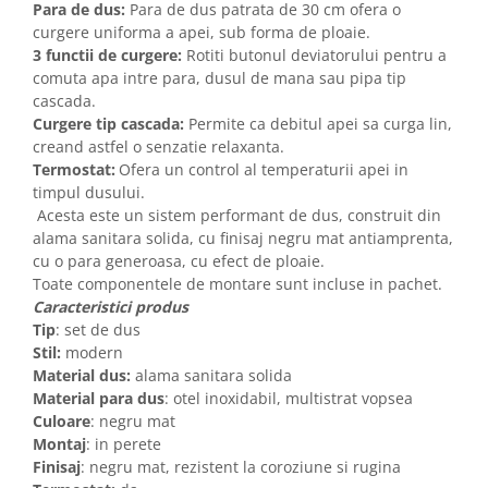
Para de dus:
Para de dus patrata de 30 cm ofera o
curgere uniforma a apei, sub forma de ploaie.
3 functii de curgere
:
Rotiti butonul deviatorului pentru a
comuta apa intre para, dusul de mana sau pipa tip
cascada.
Curgere tip cascada:
Permite ca debitul apei sa curga lin,
creand astfel o senzatie relaxanta.
Termostat:
Ofera un control al temperaturii apei in
timpul dusului.
Acesta este un sistem performant de dus, construit din
alama sanitara solida, cu finisaj negru mat antiamprenta,
cu o para generoasa, cu efect de ploaie.
Toate componentele de montare sunt incluse in pachet.
Caracteristici produs
Tip
: set de dus
Stil:
modern
Material dus:
alama sanitara solida
Material para dus
: otel inoxidabil, multistrat vopsea
Culoare
: negru mat
Montaj
: in perete
Finisaj
: negru mat, rezistent la coroziune si rugina