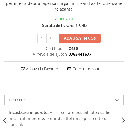
p
ermite ca debitul apei sa curga lin, creand astfel o senzatie
relaxanta.
IN STOC
Durata de livrare:
1-3 zile
ADAUGA IN COS
Cod Produs:
C450
Ai nevoie de ajutor?
0765441677
Adauga la Favorite
Cere informatii
Descriere
Incastrare in perete:
Acest set are posibilitatea sa fie
incastrat in perete, oferind astfel un aspect cu totul
special.