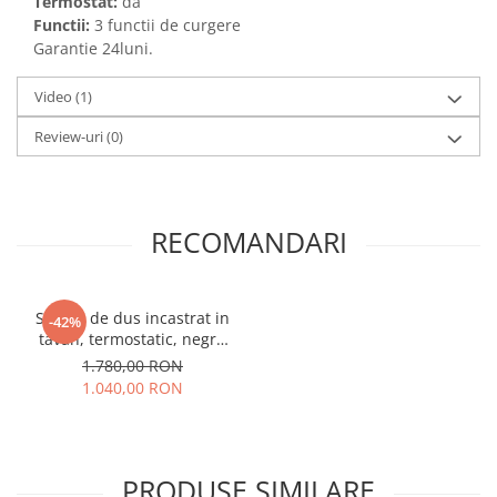
Termostat:
da
Functii:
3 functii de curgere
Garantie 24luni.
Video
(1)
Review-uri
(0)
RECOMANDARI
Sistem de dus incastrat in
-42%
tavan, termostatic, negru
mat, tip cascada
1.780,00 RON
1.040,00 RON
PRODUSE SIMILARE