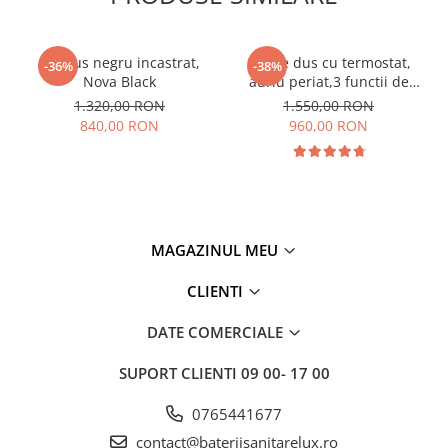
Set dus negru incastrat,
Set de dus cu termostat,
-36%
-38%
Nova Black
auriu periat,3 functii de
curgere a apei, ploaie si
1.320,00 RON
1.550,00 RON
cascada
840,00 RON
960,00 RON
MAGAZINUL MEU
CLIENTI
DATE COMERCIALE
SUPORT CLIENTI
09 00- 17 00
0765441677
contact@bateriisanitarelux.ro