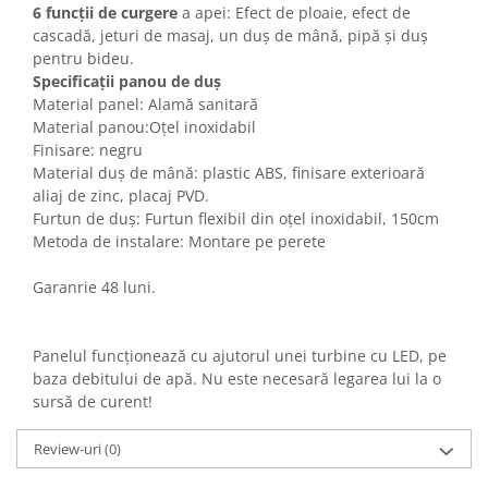
6 funcții de curgere
a apei:
Efect de ploaie, efect de
cascadă, jeturi de masaj, un duș de mână, pipă și duș
pentru bideu.
Specificații panou de duș
Material panel: Alamă sanitară
Material panou:Oțel inoxidabil
Finisare: negru
Material duș de mână: plastic ABS, finisare exterioară
aliaj de zinc, placaj PVD.
Furtun de duș: Furtun flexibil din oțel inoxidabil, 150cm
Metoda de instalare: Montare pe perete
Garanrie 48 luni.
Panelul funcționează cu ajutorul unei turbine cu LED, pe
baza debitului de apă. Nu este necesară legarea lui la o
sursă de curent!
Review-uri
(0)