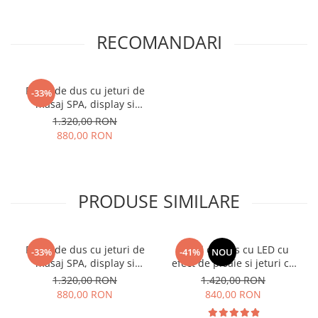
RECOMANDARI
Panel de dus cu jeturi de
-33%
masaj SPA, display si
lumina led
1.320,00 RON
880,00 RON
PRODUSE SIMILARE
Panel de dus cu jeturi de
Panel de Dus cu LED cu
-33%
-41%
NOU
masaj SPA, display si
efect de ploaie si jeturi cu
lumina led
masaj
1.320,00 RON
1.420,00 RON
880,00 RON
840,00 RON