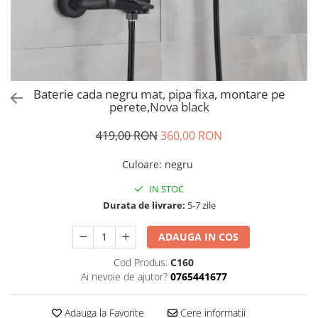
Baterie cada negru mat, pipa fixa, montare pe
perete,Nova black
419,00 RON
360,00 RON
Culoare
:
negru
IN STOC
Durata de livrare:
5-7 zile
ADAUGA IN COS
Cod Produs:
C160
Ai nevoie de ajutor?
0765441677
Adauga la Favorite
Cere informatii