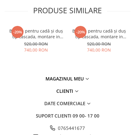
PRODUSE SIMILARE
Bateria pentru cadă și duș
Bateria pentru cadă și duș
-20%
-20%
tip cascada, montare in
tip cascada, montare in
perete, Nova black
perete, Nova black
920,00 RON
920,00 RON
740,00 RON
740,00 RON
MAGAZINUL MEU
CLIENTI
DATE COMERCIALE
SUPORT CLIENTI
09 00- 17 00
0765441677