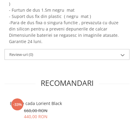
)
- Furtun de dus 1.5m negru mat
- Suport dus fix din plastic ( negru mat )
-Para de dus fixa o singura functie , prevazuta cu duze
din silicon pentru a preveni depunerile de calcar
Dimensiunile bateriei se regasesc in imaginile atasate.
Garantie 24 luni.
Review-uri
(0)
RECOMANDARI
Baterie cada Lorient Black
-33%
660,00 RON
440,00 RON