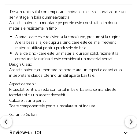
Design unic: stilul contemporan imbinat cu cel traditional aduce un
aer vintage in baia dumneavoastra
Aceasta baterie cu montare pe perete este construita din doua
materiale rezistente in timp:
Alama - care este rezistenta la coroziune, precum și la rugina.
Are la baza aliaj de cupru si zinc, care este cel mai frecvent
material utilizat pentru produsele de baie.
Aliaj de zinc - care este un material durabil, solid, rezistent la
coroziune, la rugina si este considerat un material versatil.
Design Clasic
Aceasta baterie, cu montare pe perete are un aspect elegant cu o
interpretare clasica, oferind un stil aparte baii tale.
Aspect deosebit
Proiectat pentru a reda confortul in baie, bateria se mandreste
totodata si cu un aspect deosebit.
Culoare : auriu periat
Toate componentele pentru instalare sunt incluse.
Garantie 24 luni.
Review-uri
(0)