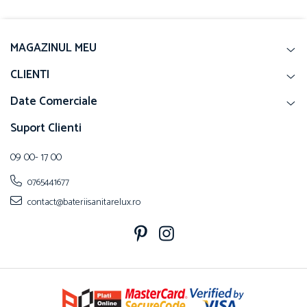
sofisticat + Ventil Click-
Clack
MAGAZINUL MEU
CLIENTI
Date Comerciale
Suport Clienti
09 00- 17 00
0765441677
contact@bateriisanitarelux.ro