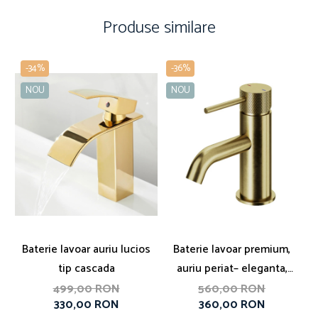
Produse similare
-34%
-36%
NOU
NOU
Baterie lavoar auriu lucios
Baterie lavoar premium,
tip cascada
auriu periat– eleganta,
functionalitate si
499,00 RON
560,00 RON
330,00 RON
360,00 RON
durabilitate intr-un design