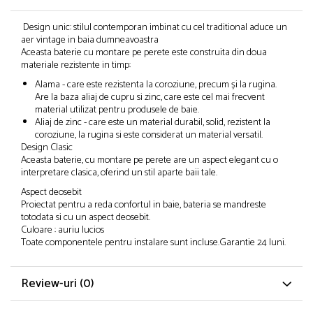
Design unic: stilul contemporan imbinat cu cel traditional aduce un
aer vintage in baia dumneavoastra
Aceasta baterie cu montare pe perete este construita din doua
materiale rezistente in timp:
Alama - care este rezistenta la coroziune, precum și la rugina.
Are la baza aliaj de cupru si zinc, care este cel mai frecvent
material utilizat pentru produsele de baie.
Aliaj de zinc - care este un material durabil, solid, rezistent la
coroziune, la rugina si este considerat un material versatil.
Design Clasic
Aceasta baterie, cu montare pe perete are un aspect elegant cu o
interpretare clasica, oferind un stil aparte baii tale.
Aspect deosebit
Proiectat pentru a reda confortul in baie, bateria se mandreste
totodata si cu un aspect deosebit.
Culoare : auriu lucios
Toate componentele pentru instalare sunt incluse.Garantie 24 luni.
Review-uri
(0)