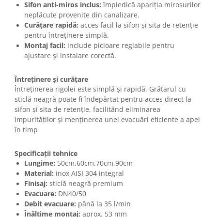
Sifon anti-miros inclus:
împiedică apariția mirosurilor
neplăcute provenite din canalizare.
Curățare rapidă:
acces facil la sifon și sita de retenție
pentru întreținere simplă.
Montaj facil:
include picioare reglabile pentru
ajustare și instalare corectă.
Întreținere și curățare
Întreținerea rigolei este simplă și rapidă. Grătarul cu
sticlă neagră poate fi îndepărtat pentru acces direct la
sifon și sita de retenție, facilitând eliminarea
impurităților și menținerea unei evacuări eficiente a apei
în timp
Specificații tehnice
Lungime:
50cm,60cm,70cm,90cm
Material:
inox AISI 304 integral
Finisaj:
sticlă neagră premium
Evacuare:
DN40/50
Debit evacuare:
până la 35 l/min
Înălțime montaj:
aprox. 53 mm