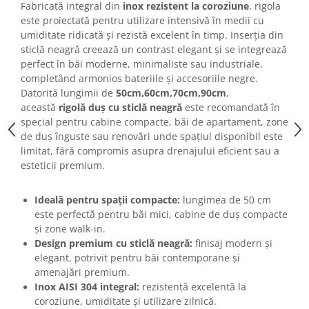
Fabricată integral din
inox rezistent la coroziune
, rigola
este proiectată pentru utilizare intensivă în medii cu
umiditate ridicată și rezistă excelent în timp. Inserția din
sticlă neagră creează un contrast elegant și se integrează
perfect în băi moderne, minimaliste sau industriale,
completând armonios bateriile și accesoriile negre.
Datorită lungimii de
50cm,60cm,70cm,90cm
,
această
rigolă duș cu sticlă neagră
este recomandată în
special pentru cabine compacte, băi de apartament, zone
de duș înguste sau renovări unde spațiul disponibil este
limitat, fără compromis asupra drenajului eficient sau a
esteticii premium.
Ideală pentru spații compacte:
lungimea de 50 cm
este perfectă pentru băi mici, cabine de duș compacte
și zone walk-in.
Design premium cu sticlă neagră:
finisaj modern și
elegant, potrivit pentru băi contemporane și
amenajări premium.
Inox AISI 304 integral:
rezistență excelentă la
coroziune, umiditate și utilizare zilnică.