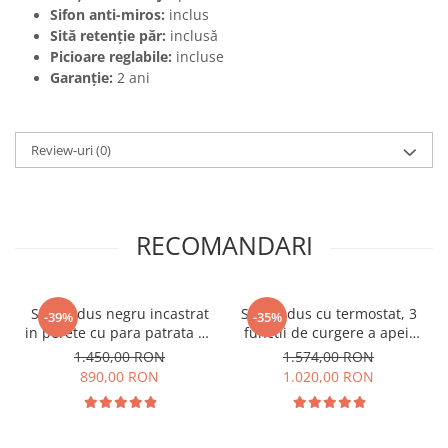
Sifon anti-miros:
inclus
Sită retenție păr:
inclusă
Picioare reglabile:
incluse
Garanție:
2 ani
Review-uri
(0)
RECOMANDARI
Set de dus negru incastrat
Set de dus cu termostat, 3
-39%
-35%
in perete cu para patrata 30
functii de curgere a apei,
cm latura, cu 2 functii de
ploaie si cascada
1.450,00 RON
1.574,00 RON
curgere a apei
890,00 RON
1.020,00 RON