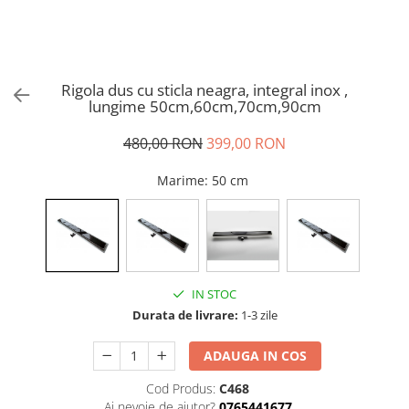
Rigola dus cu sticla neagra, integral inox ,
lungime 50cm,60cm,70cm,90cm
480,00 RON
399,00 RON
Marime
: 50 cm
IN STOC
Durata de livrare:
1-3 zile
ADAUGA IN COS
Cod Produs:
C468
Ai nevoie de ajutor?
0765441677