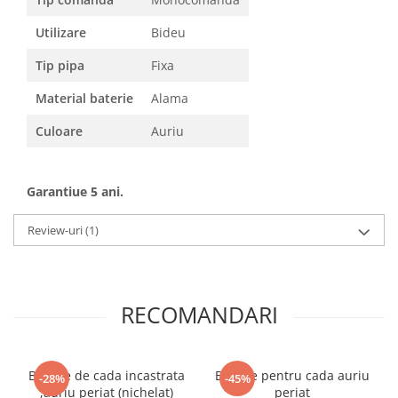
Utilizare
Bideu
Tip pipa
Fixa
Material baterie
Alama
Culoare
Auriu
Garantiue 5 ani.
Review-uri
(1)
RECOMANDARI
Baterie de cada incastrata
Baterie pentru cada auriu
-28%
-45%
,auriu periat (nichelat)
periat