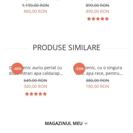
1.199,00 RON
899,00 RON
860,00 RON
490,00 RON
PRODUSE SIMILARE
Dus igienic auriu periat cu
Dus igienic, cu o singura
-48%
-53%
doua intrari apa calda/apa
cale, apa rece, pentru
rece
bideu si Wc, auriu periat
649,00 RON
380,00 RON
340,00 RON
180,00 RON
MAGAZINUL MEU