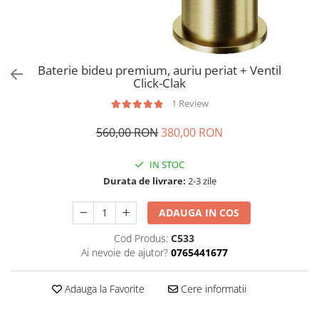
Baterie bideu premium, auriu periat + Ventil
Click-Clak
1 Review
560,00 RON
380,00 RON
IN STOC
Durata de livrare:
2-3 zile
ADAUGA IN COS
Cod Produs:
C533
Ai nevoie de ajutor?
0765441677
Adauga la Favorite
Cere informatii